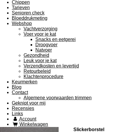
Chippen
Tarieven
Senioren check
Bloeddrukmeting
Webshop
Vachtverzorging
Voer voor je kat
Snacks en eetgerei
Droogvoer
Natvoer
Gezondheid
Leuk voor je kat
Verzendkosten en levertijd
Retourbeleid
Klachtenprocedure
Keurmerken
Blog
Contact
Algemene voorwaarden trimmen
Geknipt voor mij
Recensies
Links
Account
Winkelwagen
Slickerborstel