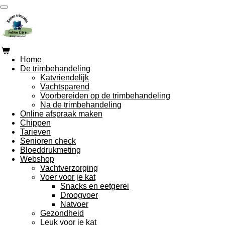
Ga
direct
naar
de
hoofdinhoud
Home
De trimbehandeling
Katvriendelijk
Vachtsparend
Voorbereiden op de trimbehandeling
Na de trimbehandeling
Online afspraak maken
Chippen
Tarieven
Senioren check
Bloeddrukmeting
Webshop
Vachtverzorging
Voer voor je kat
Snacks en eetgerei
Droogvoer
Natvoer
Gezondheid
Leuk voor je kat