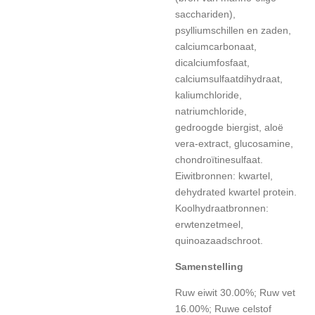
sacchariden),
psylliumschillen en zaden,
calciumcarbonaat,
dicalciumfosfaat,
calciumsulfaatdihydraat,
kaliumchloride,
natriumchloride,
gedroogde biergist, aloë
vera-extract, glucosamine,
chondroïtinesulfaat.
Eiwitbronnen: kwartel,
dehydrated kwartel protein.
Koolhydraatbronnen:
erwtenzetmeel,
quinoazaadschroot.
Samenstelling
Ruw eiwit 30.00%; Ruw vet
16.00%; Ruwe celstof