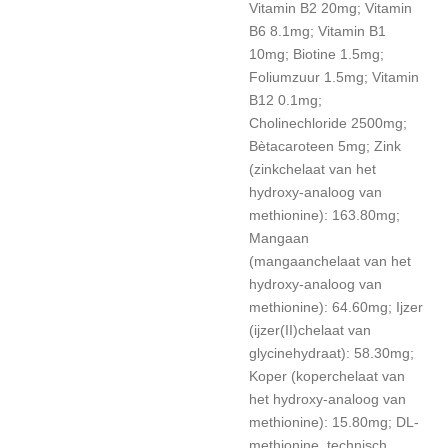
Vitamin B2 20mg; Vitamin
B6 8.1mg; Vitamin B1
10mg; Biotine 1.5mg;
Foliumzuur 1.5mg; Vitamin
B12 0.1mg;
Cholinechloride 2500mg;
Bètacaroteen 5mg; Zink
(zinkchelaat van het
hydroxy-analoog van
methionine): 163.80mg;
Mangaan
(mangaanchelaat van het
hydroxy-analoog van
methionine): 64.60mg; Ijzer
(ijzer(II)chelaat van
glycinehydraat): 58.30mg;
Koper (koperchelaat van
het hydroxy-analoog van
methionine): 15.80mg; DL-
methionine, technisch