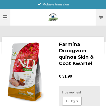
Mobiele trimsalon
Ga
direct
naar
de
hoofdinhoud
Farmina
Droogvoer
quinoa Skin &
Coat Kwartel
€ 31,90
Hoeveelheid