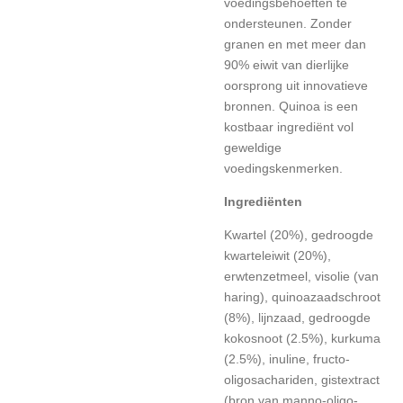
voedingsbehoeften te
ondersteunen. Zonder
granen en met meer dan
90% eiwit van dierlijke
oorsprong uit innovatieve
bronnen. Quinoa is een
kostbaar ingrediënt vol
geweldige
voedingskenmerken.
Ingrediënten
Kwartel (20%), gedroogde
kwarteleiwit (20%),
erwtenzetmeel, visolie (van
haring), quinoazaadschroot
(8%), lijnzaad, gedroogde
kokosnoot (2.5%), kurkuma
(2.5%), inuline, fructo-
oligosachariden, gistextract
(bron van manno-oligo-