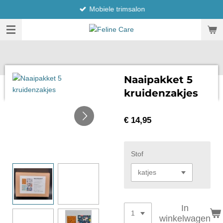
Mobiele trimsalon
Ga
direct
naar
de
hoofdinhoud
Naaipakket 5
kruidenzakjes
€ 14,95
Stof
In
winkelwagen